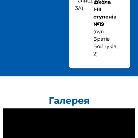
Галицького,
школа
3А
)
І-ІІІ
ступенів
№19
(
вул.
Братів
Бойчуків,
2
)
Галерея