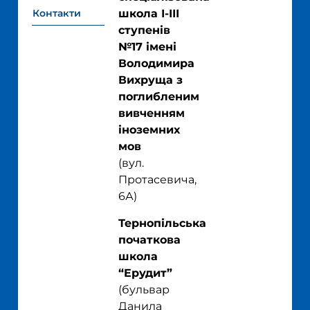
Контакти
школа І-ІІІ
ступенів
№17 імені
Володимира
Вихруща з
поглибленим
вивченням
іноземних
мов
(
вул.
Протасевича,
6А
)
Тернопільська
початкова
школа
“Ерудит”
(
бульвар
Данила