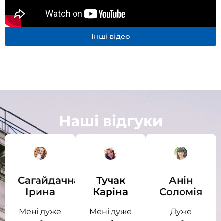
Інші відео
Наші відгуки
Сагайдачна
Тучак
Анін
Ірина
Каріна
Соломія
Мені дуже
Мені дуже
Дуже