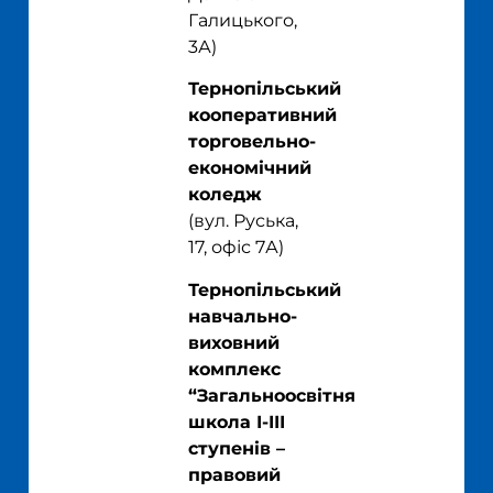
Галицького,
3А
)
Тернопільський
кооперативний
торговельно-
економічний
коледж
(
вул. Руська,
17, офіс 7А
)
Тернопільський
навчально-
виховний
комплекс
“Загальноосвітня
школа І-ІІІ
ступенів –
правовий