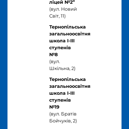
ліцей №2”
(
вул. Новий
Світ, 11
)
Тернопільська
загальноосвітня
школа І-ІІІ
ступенів
№8
(
вул.
Шкільна, 2
)
Тернопільська
загальноосвітня
школа І-ІІІ
ступенів
№19
(
вул. Братів
Бойчуків, 2
)