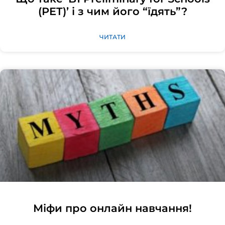
(PET)’ і з чим його “їдять”?
ЧИТАТИ
Міфи про онлайн навчання!