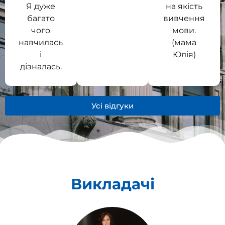
Я дуже
на якість
багато
вивчення
чого
мови.
навчилась
(мама
і
Юлія)
дізналась.
Усі відгуки
Викладачі