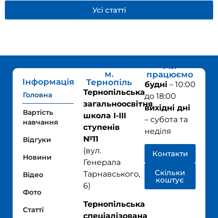
Усі статті
Ми
м.
працюємо
Інформація
Тернопіль
будні
– 10:00
Тернопільська
Головна
до 18:00
загальноосвітня
вихідні дні
Вартість
школа І-ІІІ
– субота та
навчання
ступенів
неділя
№11
Відгуки
(
вул.
Контакти
Новини
Генерала
Скільки
Тарнавського,
Відео
коштує
6
)
Фото
Тернопільська
Статті
спеціалізована