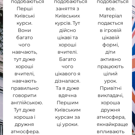
подобаються
подобаються
подобається
Перші
заняття з
все.
Київські
Київських
Матеріал
курси.
курсів. Тут
подається
Вони
дійсно
в ігровій
багато
цікаві та
цікавій
чого
хороші
формі,
навчають,
вчителі.
діти
тут дуже
Багато
активно
хороші
чого
працюють
вчителі,
цікавого я
цілий
навчають
дізналася.
урок.
правильно
Та я дуже
Привітні
говорити
вдячна
викладачі,
англійською.
Першим
хороша
Тут дуже
Київським
дружня
хороша і
курсам за
атмосфера,
дружня
ці уроки.
якнайкраще
атмосфера.
впливають