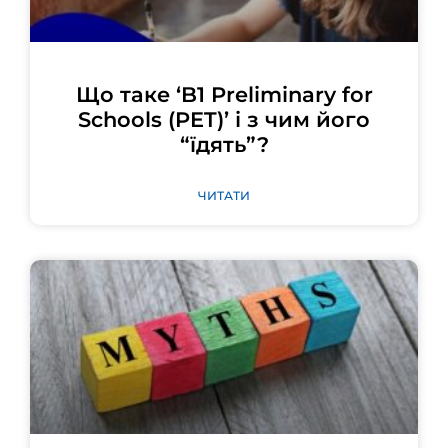
Що таке ‘B1 Preliminary for
Schools (PET)’ і з чим його
“їдять”?
ЧИТАТИ